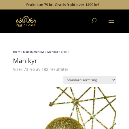
Frakt kun 79 kr. Gratis frakt over 1499 kr!
Hjem
/
Negler/manikyr
/
Manikyr
/ Side 4
Manikyr
Viser 73–96 av 182 resultater