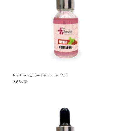
Molekula neglebåndolje ‘»Berry», 15ml
79,00
kr