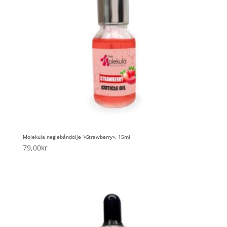
Molekula neglebåndolje ‘»Strawberry», 15ml
79,00
kr