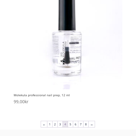
Molekula professional nail prep, 12 ml
99,00
kr
←
1
2
3
4
5
6
7
8
→