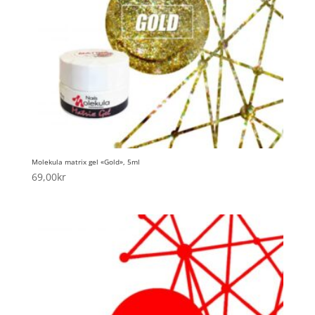
Molekula matrix gel «Gold», 5ml
69,00
kr