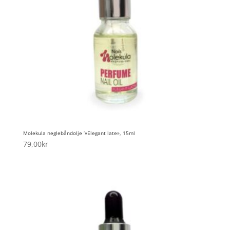
Molekula neglebåndolje ‘»Elegant late», 15ml
79,00
kr