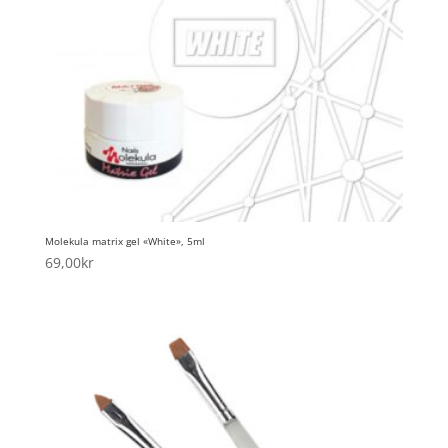
Molekula matrix gel «White», 5ml
69,00
kr