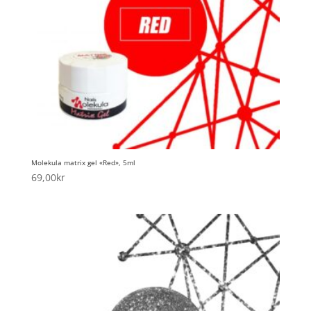
Molekula matrix gel «Red», 5ml
69,00
kr