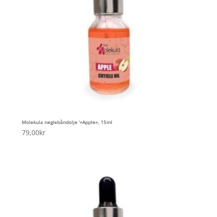
Molekula neglebåndolje ‘»Apple», 15ml
79,00
kr