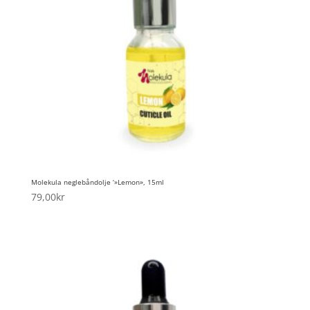
Molekula neglebåndolje ‘»Lemon», 15ml
79,00
kr