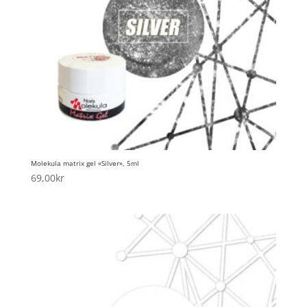
Molekula matrix gel «Silver», 5ml
69,00
kr