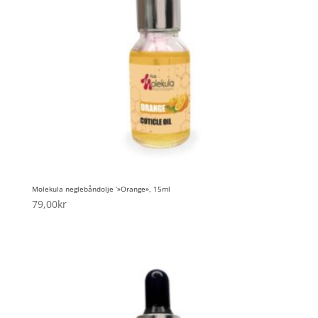
Molekula neglebåndolje ‘»Orange», 15ml
79,00
kr