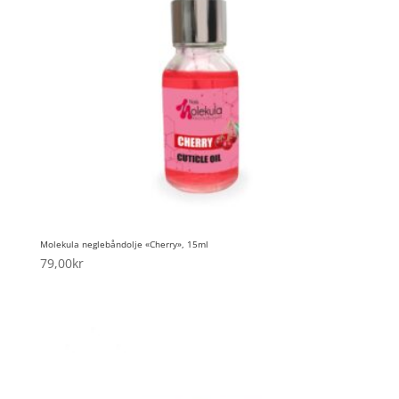
Molekula neglebåndolje «Cherry», 15ml
79,00
kr