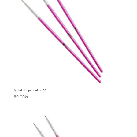
Molekula pensel nr 00
89,00
kr