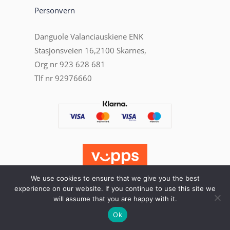
Personvern
Danguole Valanciauskiene ENK
Stasjonsveien 16,2100 Skarnes,
Org nr 923 628 681
Tlf nr 92976660
We use cookies to ensure that we give you the best
experience on our website. If you continue to use this site we
will assume that you are happy with it.
Ok
copyright © beautyfactory.no laget av
Asta Ness