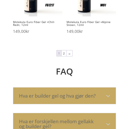
Molekula Euro Fiber Gel «Chili
Molekula Euro Fiber Gel «Alpine
Red», 12ml
Snow», 12ml
149,00
kr
149,00
kr
1
2
→
FAQ
Hva er builder gel og hva gjør den?
Hva er forskjellen mellom gellakk
og builder gel?