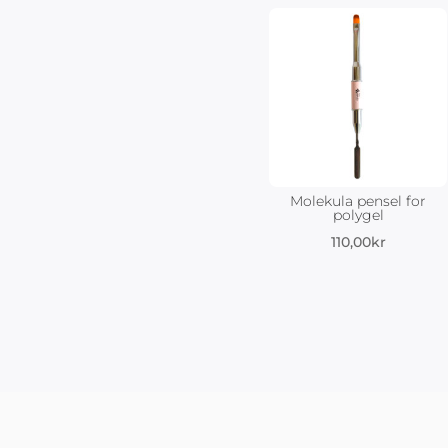
Molekula pensel for
polygel
110,00
kr