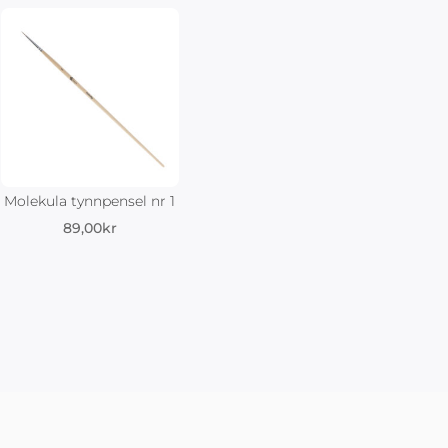
Molekula tynnpensel nr 1
89,00
kr
nde