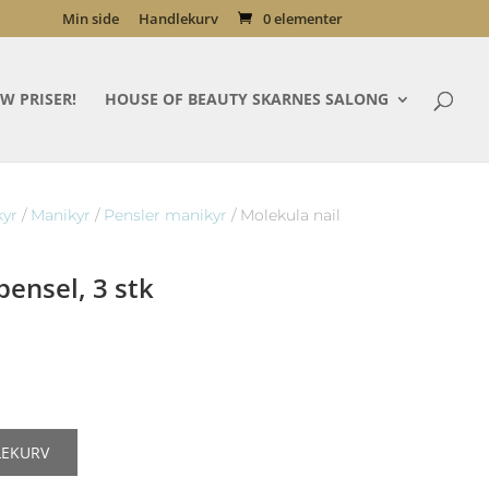
Min side
Handlekurv
0 elementer
W PRISER!
HOUSE OF BEAUTY SKARNES SALONG
kyr
/
Manikyr
/
Pensler manikyr
/ Molekula nail
pensel, 3 stk
LEKURV