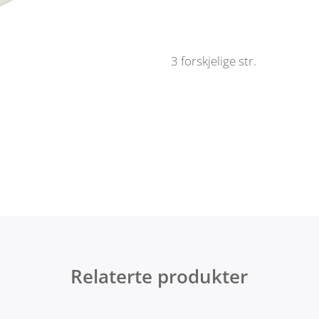
art
pensel,
3
stk
3 forskjelige str.
antall
Relaterte produkter