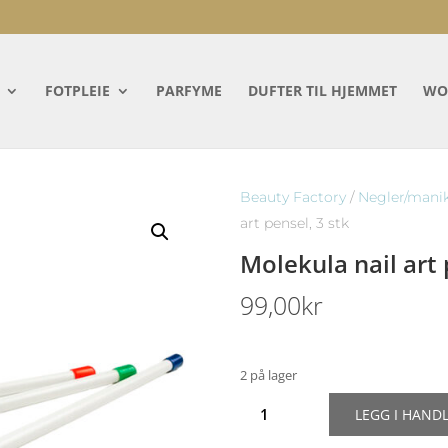
FOTPLEIE
PARFYME
DUFTER TIL HJEMMET
WO
Beauty Factory
/
Negler/mani
art pensel, 3 stk
Molekula nail art 
99,00
kr
2 på lager
Molekula
LEGG I HAND
nail