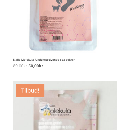
Nails Molekula fuktighetsgivende spa sokker
Opprinnelig
Nåværende
89,00
kr
50,00
kr
pris
pris
var:
er:
89,00kr.
50,00kr.
Tilbud!