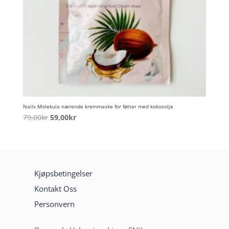
Nails Molekula nærende kremmaske for føtter med kokosolje
Opprinnelig
Nåværende
79,00
kr
59,00
kr
pris
pris
var:
er:
79,00kr.
59,00kr.
Kjøpsbetingelser
Kontakt Oss
Personvern