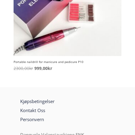
Portable naildrill for manicure and pedicure P10
Opprinnelig
Nåværende
2300,00
kr
999,00
kr
pris
pris
var:
er:
2300,00kr.
999,00kr.
Kjøpsbetingelser
Kontakt Oss
Personvern
Danguole Valanciauskiene ENK