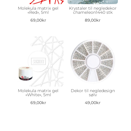
Molekula matrix gel
Krystaler til negledekor
«Red», 5ml
chameleon1440 stk
69,00
kr
89,00
kr
Molekula matrix gel
Dekor til negledesign
«White», 5ml
sølv
69,00
kr
49,00
kr