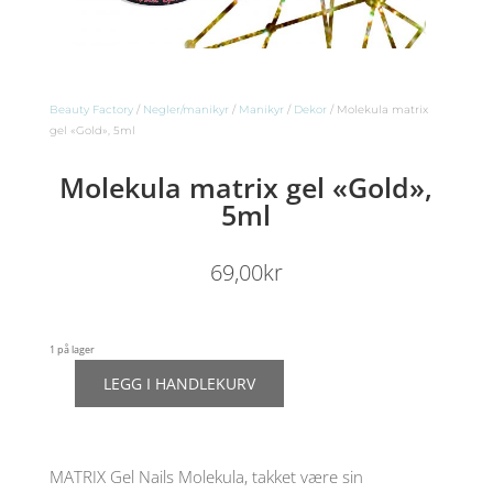
Beauty Factory
/
Negler/manikyr
/
Manikyr
/
Dekor
/ Molekula matrix
gel «Gold», 5ml
Molekula matrix gel «Gold»,
5ml
69,00
kr
1 på lager
LEGG I HANDLEKURV
Molekula
matrix
gel
"Gold",
MATRIX Gel Nails Molekula, takket være sin
5ml