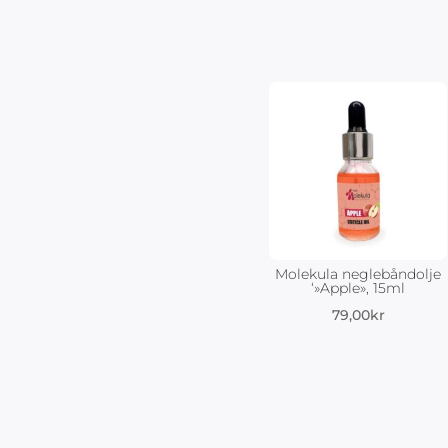
Molekula neglebåndolje
‘»Apple», 15ml
79,00
kr