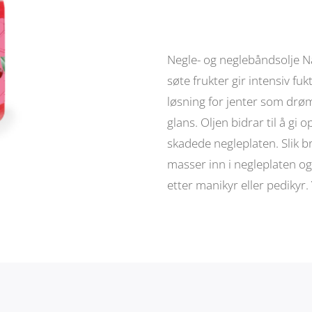
"Cherry",
15ml
antall
Negle- og neglebåndsolje N
søte frukter gir intensiv fu
løsning for jenter som dr
glans. Oljen bidrar til å gi
skadede negleplaten. Slik b
masser inn i negleplaten og
etter manikyr eller pedikyr.