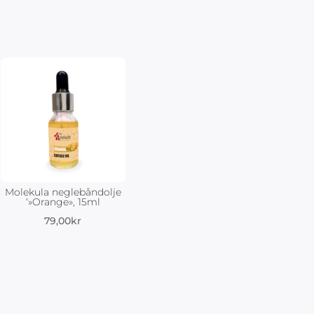
Molekula neglebåndolje
‘»Orange», 15ml
79,00
kr
nde