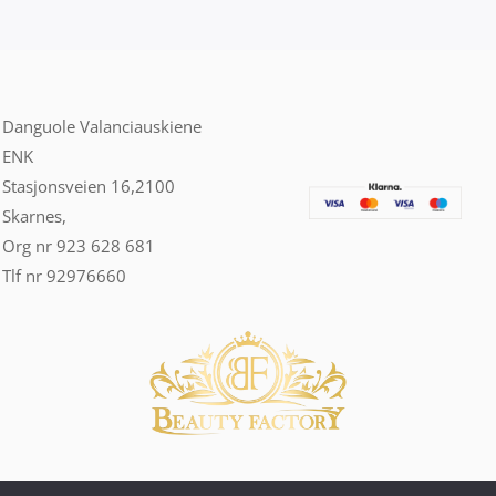
Danguole Valanciauskiene
ENK
Stasjonsveien 16,2100
Skarnes,
Org nr 923 628 681
Tlf nr 92976660
copyright © beautyfactory.no laget av
Asta Ness