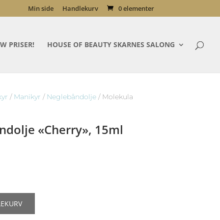
Min side
Handlekurv
0 elementer
W PRISER!
HOUSE OF BEAUTY SKARNES SALONG
kyr
/
Manikyr
/
Neglebåndolje
/ Molekula
ndolje «Cherry», 15ml
LEKURV