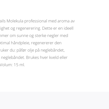
ails Molekula professional med aroma av
ktighet og regenerering. Dette er en ideell
ømmer om sunne og sterke negler med
 optimal håndpleie, regenererer den
ruker du: påfør olje på neglebåndet,
 neglebåndet. Brukes hver kveld eller
 Volum: 15 ml.