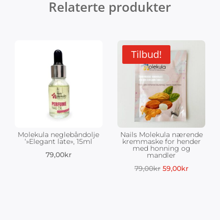
Relaterte produkter
Tilbud!
Molekula neglebåndolje
Nails Molekula nærende
‘»Elegant late», 15ml
kremmaske for hender
med honning og
79,00
kr
mandler
Opprinnelig
Nåvære
79,00
kr
59,00
kr
pris
pris
var:
er:
79,00kr.
59,00kr.