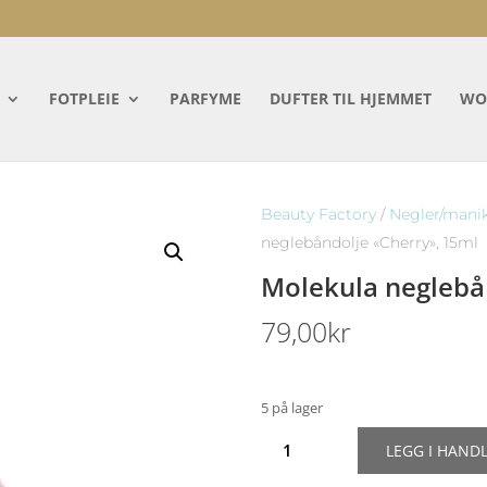
FOTPLEIE
PARFYME
DUFTER TIL HJEMMET
WO
Beauty Factory
/
Negler/mani
neglebåndolje «Cherry», 15ml
Molekula neglebå
79,00
kr
5 på lager
Molekula
LEGG I HAND
neglebåndolje