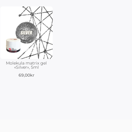
Molekula matrix gel
«Silver», 5ml
69,00
kr