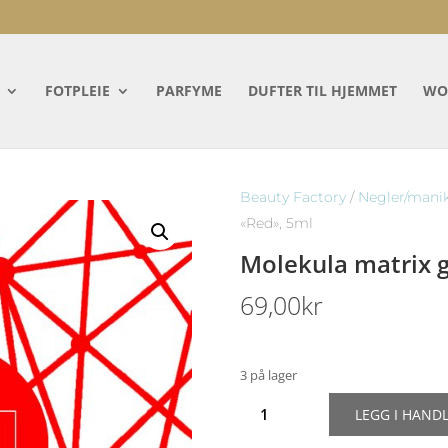
FOTPLEIE
PARFYME
DUFTER TIL HJEMMET
WO
Beauty Factory
/
Negler/mani
«Red», 5ml
Molekula matrix g
69,00
kr
3 på lager
Molekula
LEGG I HAND
matrix