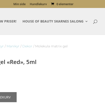
Min side
Handlekurv
0 elementer
W PRISER!
HOUSE OF BEAUTY SKARNES SALONG
kyr
/
Manikyr
/
Dekor
/ Molekula matrix gel
el «Red», 5ml
LEKURV