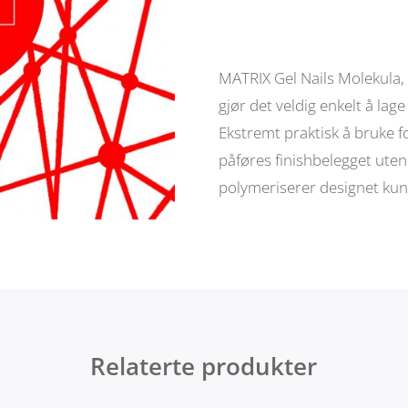
gel
"Red",
5ml
antall
MATRIX Gel Nails Molekula, 
gjør det veldig enkelt å lag
Ekstremt praktisk å bruke 
påføres finishbelegget ute
polymeriserer designet kun
Relaterte produkter