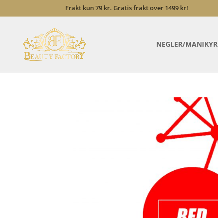
Frakt kun 79 kr. Gratis frakt over 1499 kr!
NEGLER/MANIKYR