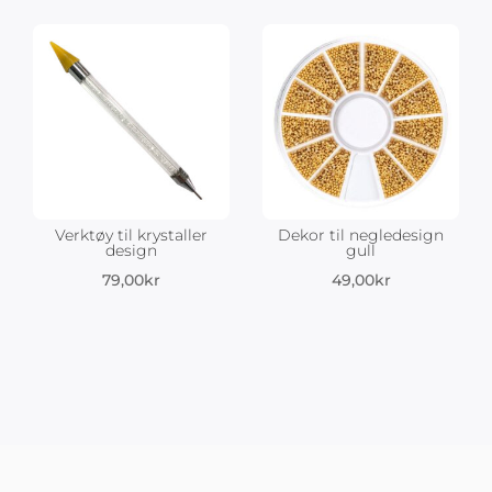
Verktøy til krystaller
Dekor til negledesign
design
gull
79,00
kr
49,00
kr