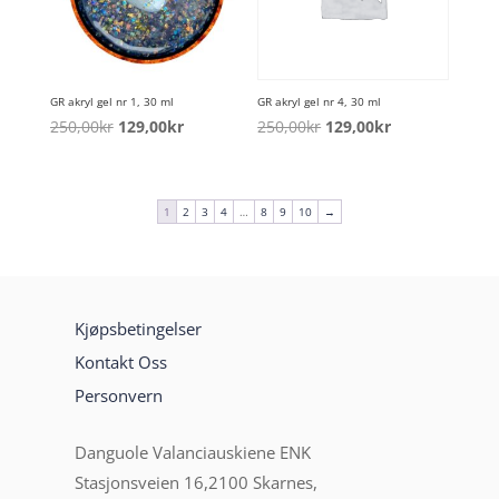
GR akryl gel nr 1, 30 ml
GR akryl gel nr 4, 30 ml
Opprinnelig
Nåværende
Opprinnelig
Nåværende
250,00
kr
129,00
kr
250,00
kr
129,00
kr
pris
pris
pris
pris
var:
er:
var:
er:
250,00kr.
129,00kr.
250,00kr.
129,00kr.
1
2
3
4
…
8
9
10
→
Kjøpsbetingelser
Kontakt Oss
Personvern
Danguole Valanciauskiene ENK
Stasjonsveien 16,2100 Skarnes,