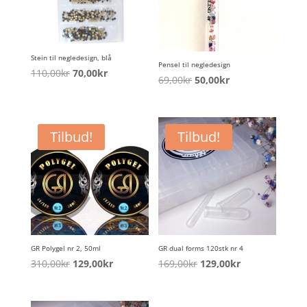
Stein til negledesign, blå
Pensel til negledesign
Opprinnelig
Nåværende
110,00
kr
70,00
kr
Opprinnelig
Nåværende
69,00
kr
50,00
kr
pris
pris
pris
pris
var:
er:
var:
er:
110,00kr.
70,00kr.
69,00kr.
50,00kr.
Tilbud!
Tilbud!
GR Polygel nr 2, 50ml
GR dual forms 120stk nr 4
Opprinnelig
Nåværende
Opprinnelig
Nåværende
310,00
kr
129,00
kr
169,00
kr
129,00
kr
pris
pris
pris
pris
var:
er:
var:
er: