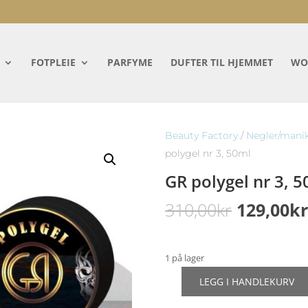
FOTPLEIE
PARFYME
DUFTER TIL HJEMMET
WO
Beauty Factory
/
Negler/mani
polygel nr 3, 50ml
GR polygel nr 3, 
Opprinne
310,00
kr
129,00
k
pris
var:
310,00kr.
1 på lager
LEGG I HANDLEKURV
GR
polygel