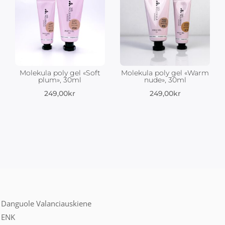
Molekula poly gel «Soft
Molekula poly gel «Warm
plum», 30ml
nude», 30ml
g
ærende
249,00
kr
249,00
kr
0kr.
Danguole Valanciauskiene
ENK