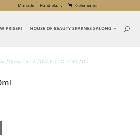
Min side
Handlekurv
0 elementer
W PRISER!
HOUSE OF BEAUTY SKARNES SALONG
kyr
/
Gelsystemet
/
UV/LED POLYGEL
/ GR
50ml
lig
Nåværende
r
pris
er:
129,00kr.