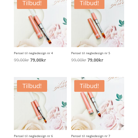
99,00kr.
79,00kr.
99,00kr.
79,00kr.
Tilbud!
Tilbud!
Pensel til negledesign nr 4
Pensel til negledesign nr 5
Opprinnelig
Nåværende
Opprinnelig
Nåværende
99,00
kr
79,00
kr
99,00
kr
79,00
kr
pris
pris
pris
pris
var:
er:
var:
er:
99,00kr.
79,00kr.
99,00kr.
79,00kr.
Tilbud!
Tilbud!
Pensel til negledesign nr 6
Pensel til negledesign nr 7