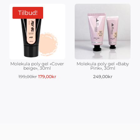
Tilbud!
Molekula poly gel «Cover
Molekula poly gel «Baby
beige», 30ml
Pink», 30ml
g
ærende
Opprinnelig
Nåværende
199,00
kr
179,00
kr
249,00
kr
pris
pris
var:
er:
0kr.
199,00kr.
179,00kr.