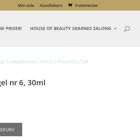
Min side
Handlekurv
0 elementer
W PRISER!
HOUSE OF BEAUTY SKARNES SALONG
kyr
/
Gelsystemet
/
UV/LED POLYGEL
/ GR
l nr 6, 30ml
lig
åværende
ris
r:
9,00kr.
LEKURV