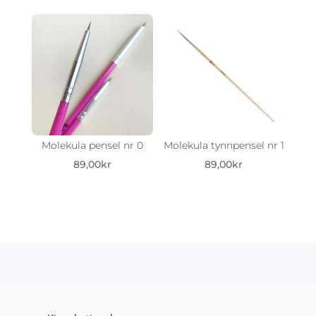
var:
er:
69,00kr.
50,00kr.
Molekula pensel nr 0
Molekula tynnpensel nr 1
89,00
kr
89,00
kr