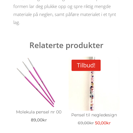
antall
formen lar deg plukke opp og spre riktig mengde
materiale på neglen, samt påføre materialet i et tynt
lag.
Relaterte produkter
Tilbud!
Molekula pensel nr 00
Pensel til negledesign
89,00
kr
Opprinnelig
Nåværend
69,00
kr
50,00
kr
pris
pris