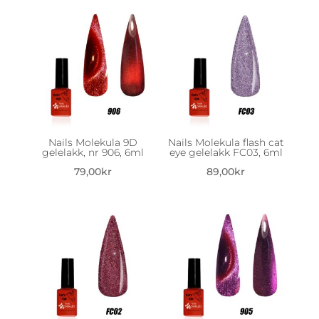
Nails Molekula 9D
Nails Molekula flash cat
gelelakk, nr 906, 6ml
eye gelelakk FC03, 6ml
79,00
kr
89,00
kr