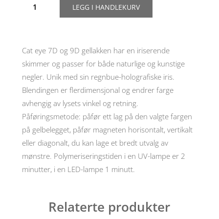
LEGG I HANDLEKURV
Molekula
9D
gelelakk,
nr
908,
Cat eye 7D og 9D gellakken har en iriserende
6ml
skimmer og passer for både naturlige og kunstige
antall
negler. Unik med sin regnbue-holografiske iris.
Blendingen er flerdimensjonal og endrer farge
avhengig av lysets vinkel og retning.
Påføringsmetode: påfør ett lag på den valgte fargen
på gelbelegget, påfør magneten horisontalt, vertikalt
eller diagonalt, du kan lage et bredt utvalg av
mønstre. Polymeriseringstiden i en UV-lampe er 2
minutter, i en LED-lampe 1 minutt.
Relaterte produkter