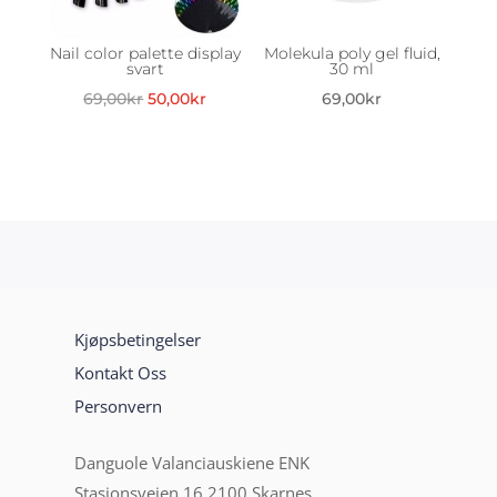
Nail color palette display
Molekula poly gel fluid,
svart
30 ml
Opprinnelig
Nåværende
69,00
kr
50,00
kr
69,00
kr
pris
pris
var:
er:
69,00kr.
50,00kr.
Kjøpsbetingelser
Kontakt Oss
Personvern
Danguole Valanciauskiene ENK
Stasjonsveien 16,2100 Skarnes,