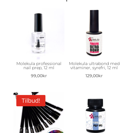
Molekula professional
Molekula ultrabond med
nail prep, 12 ml
vitaminer, syrefri, 12 ml
99,00
kr
129,00
kr
Tilbud!