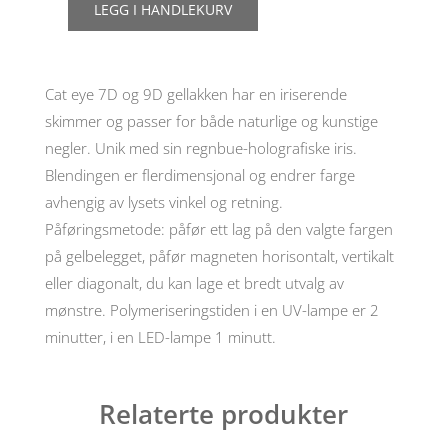
LEGG I HANDLEKURV
Nails
Molekula
9D
gelelakk,
Cat eye 7D og 9D gellakken har en iriserende
nr
901,
skimmer og passer for både naturlige og kunstige
6ml
negler. Unik med sin regnbue-holografiske iris.
antall
Blendingen er flerdimensjonal og endrer farge
avhengig av lysets vinkel og retning.
Påføringsmetode: påfør ett lag på den valgte fargen
på gelbelegget, påfør magneten horisontalt, vertikalt
eller diagonalt, du kan lage et bredt utvalg av
mønstre. Polymeriseringstiden i en UV-lampe er 2
minutter, i en LED-lampe 1 minutt.
Relaterte produkter