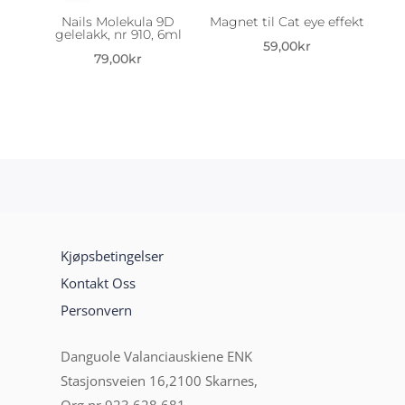
Nails Molekula 9D
Magnet til Cat eye effekt
gelelakk, nr 910, 6ml
59,00
kr
79,00
kr
Kjøpsbetingelser
Kontakt Oss
Personvern
Danguole Valanciauskiene ENK
Stasjonsveien 16,2100 Skarnes,
Org nr 923 628 681