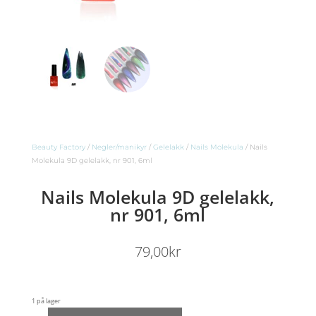
Beauty Factory
/
Negler/manikyr
/
Gelelakk
/
Nails Molekula
/ Nails
Molekula 9D gelelakk, nr 901, 6ml
Nails Molekula 9D gelelakk,
nr 901, 6ml
79,00
kr
1 på lager