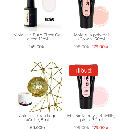
Molekula Euro Fiber Gel
Molekula poly gel
clear, 12ml
«Cover», 30ml
Opprinnelig
Nåværen
149,00
kr
199,00
kr
179,00
kr
pris
pris
var:
er:
199,00kr.
179,00kr.
Tilbud!
Molekula matrix gel
Molekula poly gel «Milky
«Gold», 5ml
pink», 30ml
Opprinnelig
Nåværen
69,00
kr
199,00
kr
179,00
kr