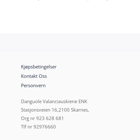
pris
pris
var:
er:
199,00kr.
179,00kr.
Kjøpsbetingelser
Kontakt Oss
Personvern
Danguole Valanciauskiene ENK
Stasjonsveien 16,2100 Skarnes,
Org nr 923 628 681
Tlf nr 92976660