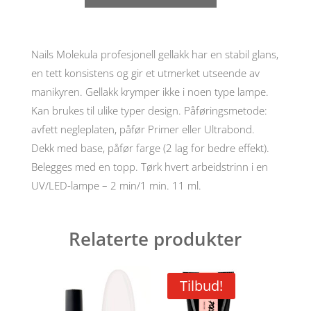
nr
33,
6ml
antall
Nails Molekula profesjonell gellakk har en stabil glans,
en tett konsistens og gir et utmerket utseende av
manikyren. Gellakk krymper ikke i noen type lampe.
Kan brukes til ulike typer design. Påføringsmetode:
avfett negleplaten, påfør Primer eller Ultrabond.
Dekk med base, påfør farge (2 lag for bedre effekt).
Belegges med en topp. Tørk hvert arbeidstrinn i en
UV/LED-lampe – 2 min/1 min. 11 ml.
Relaterte produkter
Tilbud!