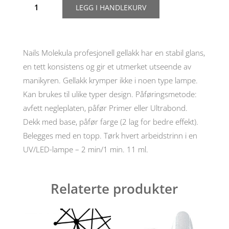
LEGG I HANDLEKURV
gellakk
nr
135,
11ml
antall
Nails Molekula profesjonell gellakk har en stabil glans,
en tett konsistens og gir et utmerket utseende av
manikyren. Gellakk krymper ikke i noen type lampe.
Kan brukes til ulike typer design. Påføringsmetode:
avfett negleplaten, påfør Primer eller Ultrabond.
Dekk med base, påfør farge (2 lag for bedre effekt).
Belegges med en topp. Tørk hvert arbeidstrinn i en
UV/LED-lampe – 2 min/1 min. 11 ml.
Relaterte produkter