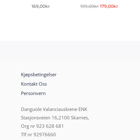
Opprinnelig
Nåværen
169,00
kr
199,00
kr
179,00
kr
pris
pris
var:
er:
199,00kr.
179,00kr.
Kjøpsbetingelser
Kontakt Oss
Personvern
Danguole Valanciauskiene ENK
Stasjonsveien 16,2100 Skarnes,
Org nr 923 628 681
Tlf nr 92976660