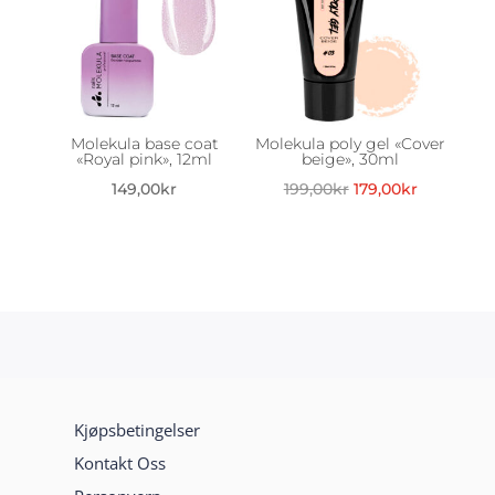
Molekula base coat
Molekula poly gel «Cover
«Royal pink», 12ml
beige», 30ml
Opprinnelig
Nåværen
149,00
kr
199,00
kr
179,00
kr
pris
pris
var:
er:
199,00kr.
179,00kr.
Kjøpsbetingelser
Kontakt Oss