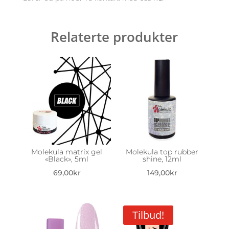
Relaterte produkter
Molekula matrix gel
Molekula top rubber
«Black», 5ml
shine, 12ml
69,00
kr
149,00
kr
Tilbud!