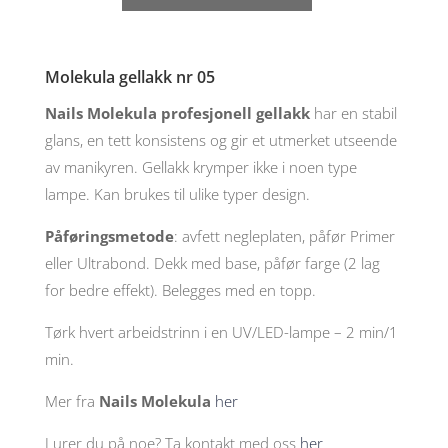
nr
05,
6ml
antall
Molekula gellakk nr 05
Nails Molekula profesjonell gellakk
har en stabil
glans, en tett konsistens og gir et utmerket utseende
av manikyren. Gellakk krymper ikke i noen type
lampe. Kan brukes til ulike typer design.
Påføringsmetode
: avfett negleplaten, påfør Primer
eller Ultrabond. Dekk med base, påfør farge (2 lag
for bedre effekt). Belegges med en topp.
Tørk hvert arbeidstrinn i en UV/LED-lampe – 2 min/1
min.
Mer fra
Nails Molekula
her
Lurer du på noe? Ta kontakt med oss
her