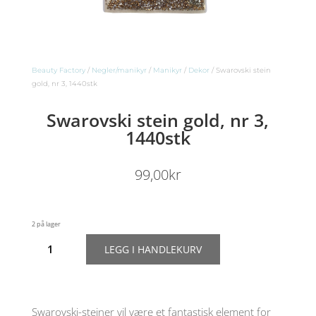
Beauty Factory
/
Negler/manikyr
/
Manikyr
/
Dekor
/ Swarovski stein
gold, nr 3, 1440stk
Swarovski stein gold, nr 3,
1440stk
99,00
kr
2 på lager
Swarovski
LEGG I HANDLEKURV
stein
gold,
nr
3,
1440stk
Swarovski-steiner vil være et fantastisk element for