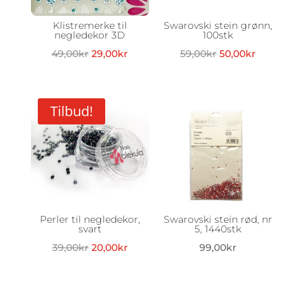
Klistremerke til
Swarovski stein grønn,
negledekor 3D
100stk
Opprinnelig
Nåværende
Opprinnelig
Nåværend
49,00
kr
29,00
kr
59,00
kr
50,00
kr
pris
pris
pris
pris
var:
er:
var:
er:
49,00kr.
29,00kr.
59,00kr.
50,00kr.
Tilbud!
Perler til negledekor,
Swarovski stein rød, nr
svart
5, 1440stk
Opprinnelig
Nåværende
39,00
kr
20,00
kr
99,00
kr
pris
pris
var:
er:
39,00kr.
20,00kr.