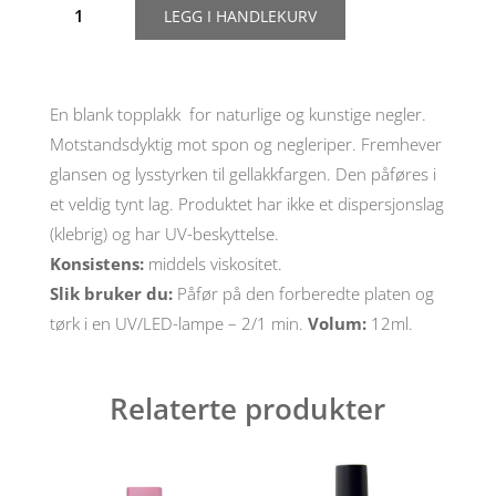
LEGG I HANDLEKURV
Molekula
Sparkle
top
no
sticky
En blank topplakk for naturlige og kunstige negler.
ST252
Motstandsdyktig mot spon og negleriper. Fremhever
antall
glansen og lysstyrken til gellakkfargen. Den påføres i
et veldig tynt lag. Produktet har ikke et dispersjonslag
(klebrig) og har UV-beskyttelse.
Konsistens:
middels viskositet.
Slik bruker du:
Påfør på den forberedte platen og
tørk i en UV/LED-lampe – 2/1 min.
Volum:
12ml.
Relaterte produkter