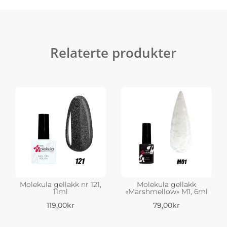
Relaterte produkter
Molekula gellakk nr 121,
Molekula gellakk
11ml
«Marshmellow» M1, 6ml
119,00
kr
79,00
kr