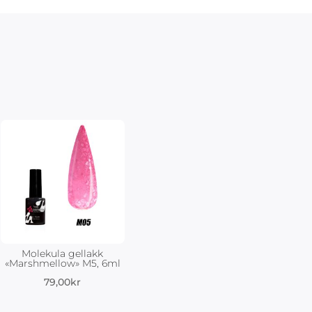
Molekula gellakk
«Marshmellow» M5, 6ml
79,00
kr