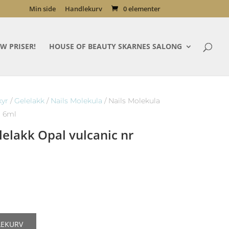
Min side
Handlekurv
0 elementer
W PRISER!
HOUSE OF BEAUTY SKARNES SALONG
kyr
/
Gelelakk
/
Nails Molekula
/ Nails Molekula
, 6ml
lelakk Opal vulcanic nr
LEKURV