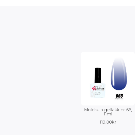
Molekula gellakk nr 66,
11ml
119,00
kr