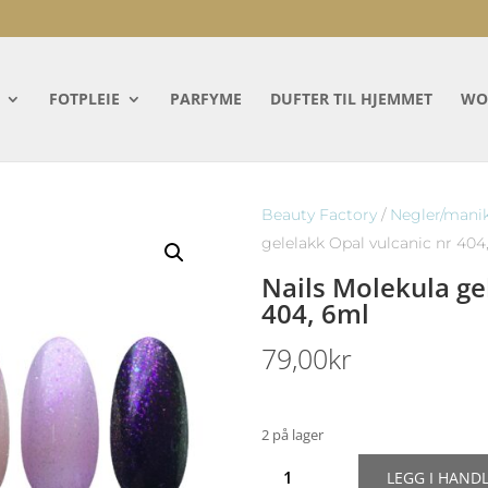
FOTPLEIE
PARFYME
DUFTER TIL HJEMMET
WO
Beauty Factory
/
Negler/mani
gelelakk Opal vulcanic nr 404
Nails Molekula ge
404, 6ml
79,00
kr
2 på lager
Nails
LEGG I HAND