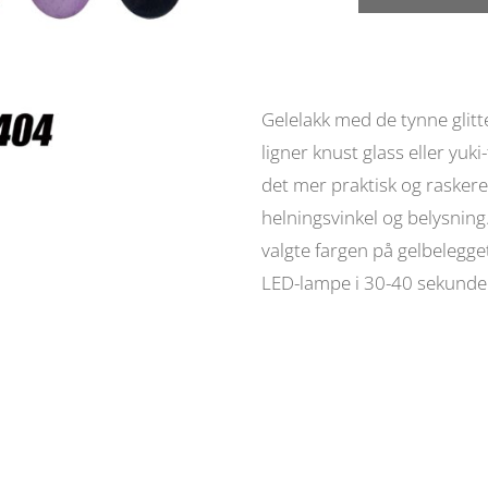
Molekula
gelelakk
Opal
vulcanic
nr
Gelelakk med de tynne glitte
404,
ligner knust glass eller yuk
6ml
det mer praktisk og raskere 
antall
helningsvinkel og belysning
valgte fargen på gelbelegget
LED-lampe i 30-40 sekunde