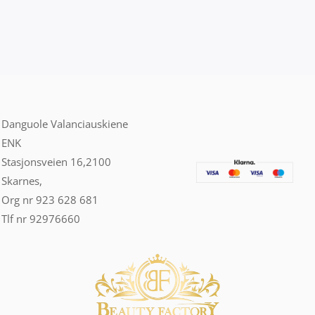
Danguole Valanciauskiene
ENK
Stasjonsveien 16,2100
Skarnes,
Org nr 923 628 681
Tlf nr 92976660