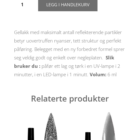
LEGG I HANDLEKURV
Molekula
gelelakk
"Glint
touch"
nr
Gellakk med maksimalt antall reflekterende partikler
6,
betyr uovertruffen nyanser, tett struktur og perfekt
6ml
antall
påføring. Belegget med en ny forbedret formel sprer
seg veldig godt og enkelt over negleplaten.
Slik
bruker du
:
påfør ett lag og tørk i en UV-lampe i 2
minutter, i en LED-lampe i 1 minutt.
Volum:
6 ml
Relaterte produkter