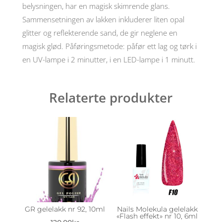
nr
belysningen, har en magisk skimrende glans.
9,
Sammensetningen av lakken inkluderer liten opal
6ml
antall
glitter og reflekterende sand, de gir neglene en
magisk glød. Påføringsmetode: påfør ett lag og tørk i
en UV-lampe i 2 minutter, i en LED-lampe i 1 minutt.
Relaterte produkter
GR gelelakk nr 92, 10ml
Nails Molekula gelelakk
«Flash effekt» nr 10, 6ml