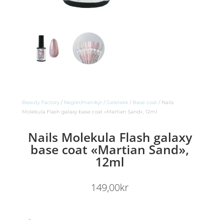
Beauty Factory
/
Negler/manikyr
/
Gelelakk
/
Base coat
/ Nails
Molekula Flash galaxy base coat «Martian Sand», 12ml
Nails Molekula Flash galaxy
base coat «Martian Sand»,
12ml
149,00
kr