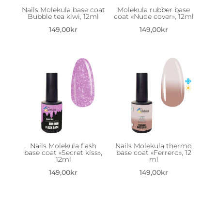
Nails Molekula base coat
Molekula rubber base
Bubble tea kiwi, 12ml
coat «Nude cover», 12ml
149,00
kr
149,00
kr
Nails Molekula flash
Nails Molekula thermo
base coat «Secret kiss»,
base coat «Ferrero», 12
12ml
ml
149,00
kr
149,00
kr