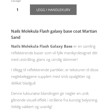
3 på lager
Nails
LEGG I HANDLEKURV
Molekula
Flash
galaxy
base
coat
Nails Molekula Flash galaxy base coat Martian
"Martian
Sand
Sand",
12ml
Nails Molekula Flash Galaxy Base
er en samling
antall
reflekterende baser som vil fylle manikyrdesignet ditt
med utstråling, glans og utrolig skimmer!
I tillegg til reflekterende partikler, er teksturen til disse
neglebeleggene supplert med små opalglitter og
delikat bladgull.
Denne luksuriøse blandingen gir negler en unik
glitrende visuell effekt i strålene fra kunstig belysning.
Veldig vakkert og uvanlig!