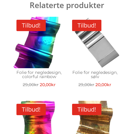
Relaterte produkter
Tilbud!
Tilbud!
Folie for negledesign,
Folie for negledesign,
colorful rainbow
sølv
Opprinnelig
Nåværende
Opprinnelig
Nåværend
29,00
kr
20,00
kr
29,00
kr
20,00
kr
pris
pris
pris
pris
var:
er:
var:
er:
29,00kr.
20,00kr.
29,00kr.
20,00kr.
Tilbud!
Tilbud!