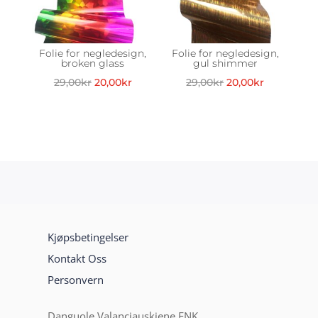
Folie for negledesign,
Folie for negledesign,
broken glass
gul shimmer
Opprinnelig
Nåværende
Opprinnelig
Nåværend
29,00
kr
20,00
kr
29,00
kr
20,00
kr
pris
pris
pris
pris
var:
er:
var:
er:
29,00kr.
20,00kr.
29,00kr.
20,00kr.
Kjøpsbetingelser
Kontakt Oss
Personvern
Danguole Valanciauskiene ENK