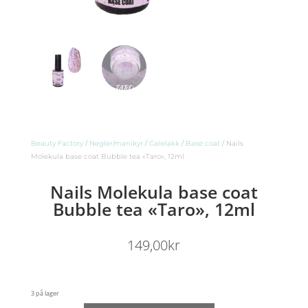
Beauty Factory
/
Negler/manikyr
/
Gelelakk
/
Base coat
/ Nails
Molekula base coat Bubble tea «Taro», 12ml
Nails Molekula base coat
Bubble tea «Taro», 12ml
149,00
kr
3 på lager
Nails