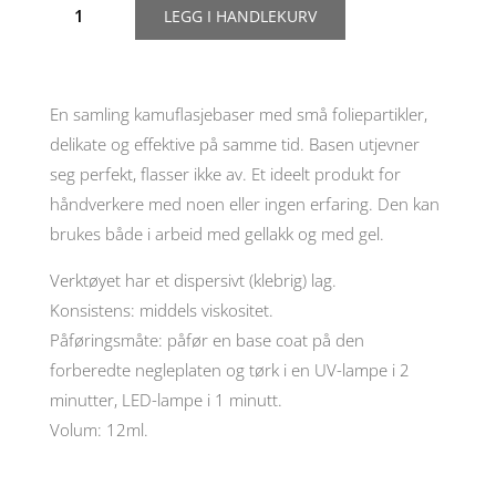
LEGG I HANDLEKURV
Molekula
base
coat
Bubble
tea
En samling kamuflasjebaser med små foliepartikler,
"Taro",
delikate og effektive på samme tid. Basen utjevner
12ml
antall
seg perfekt, flasser ikke av. Et ideelt produkt for
håndverkere med noen eller ingen erfaring. Den kan
brukes både i arbeid med gellakk og med gel.
Verktøyet har et dispersivt (klebrig) lag.
Konsistens: middels viskositet.
Påføringsmåte: påfør en base coat på den
forberedte negleplaten og tørk i en UV-lampe i 2
minutter, LED-lampe i 1 minutt.
Volum: 12ml.