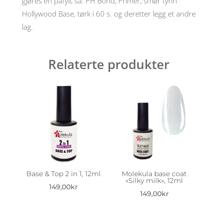
gjøres en påfyll, så: PH Bond, Primer, smør tynn
Hollywood Base, tørk i 60 s. og deretter legg et andre
lag.
Relaterte produkter
Base & Top 2 in 1, 12ml
Molekula base coat
«Silky milk», 12ml
149,00
kr
149,00
kr