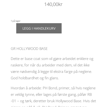
140,00
kr
1 på lager
LEGG I HANDLEKURV
GR
"Hollywood"
base
nr
GR HOLLYWOOD BASE
1,
10ml
antall
Dette er base coat som vil gjøre arbeidet enklere og
raskere, for når du arbeider med dem, vil det ikke
være nødvendig å legge til ekstra farge på neglene.
God holdbardhet og fin glans.
Hvordan å arbeide: PH Bond, primer, så hvis neglene
er veldig tynne, eller lages på første gang, påfør RB
-01 – og tørk, deretter bruk Hollywood Base. Hvis det