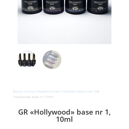
Beauty Factory
/
Negler/manikyr
/
Gelelakk
/
Base coat
/ GR
«Hollywood» base nr 1, 10ml
GR «Hollywood» base nr 1,
10ml