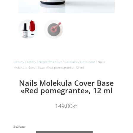
Beauty Factory
/
Negler/manikyr
/
Gelelakk
/
Base coat
/ Nails
Molekula Cover Base «Red pomegrante», 12 ml
Nails Molekula Cover Base
«Red pomegrante», 12 ml
149,00
kr
3 på lager
Nails