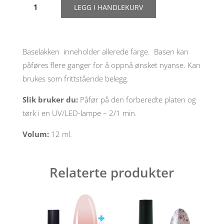
LEGG I HANDLEKURV
Molekula
Cover
Base
"Red
pomegrante",
Baselakken inneholder allerede farge. Basen kan
12
påføres flere ganger for å oppnå ønsket nyanse. Kan
ml
antall
brukes som frittstående belegg.
Slik bruker du:
Påfør på den forberedte platen og
tørk i en UV/LED-lampe – 2/1 min.
Volum:
12 ml.
Relaterte produkter