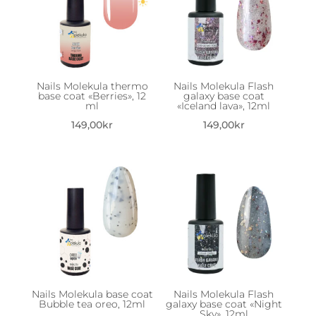
Nails Molekula thermo
Nails Molekula Flash
base coat «Berries», 12
galaxy base coat
ml
«Iceland lava», 12ml
149,00
kr
149,00
kr
Nails Molekula base coat
Nails Molekula Flash
Bubble tea oreo, 12ml
galaxy base coat «Night
Sky», 12ml