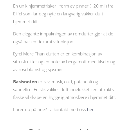
ml
En unik hjemmefrisker i form av pinner (120 ml ) fra
antall
Eiffel som lar deg nyte en langvarig vakker duft i
hjemmet ditt.
Den elegante innpakningen av romdufter gjør at de
også har en dekorativ funksjon.
Eyfel More Than-duften er en kombinasjon av
sitrusfrukter og en note av bergamott med tilsetning
av roseblomst og sjasmin.
Basisnoten
er rav, musk, oud, patchouli og
sandeltre. En slik vakker duft innelukket i en attraktiv
flaske vil skape en hyggelig atmosfære i hjemmet ditt.
Lurer du på noe? Ta kontakt med oss
her