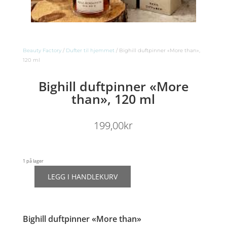
Beauty Factory
/
Dufter til hjemmet
/ Bighill duftpinner «More than»,
120 ml
Bighill duftpinner «More
than», 120 ml
199,00
kr
1 på lager
LEGG I HANDLEKURV
Bighill
duftpinner
"More
than",
Bighill duftpinner «More than»
120