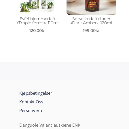
Eyfel hjemmeduft
Sorvella duftpinner
«Tropic forest», 110ml
«Dark Amber», 120ml
120,00
kr
199,00
kr
Kjøpsbetingelser
Kontakt Oss
Personvern
Danguole Valanciauskiene ENK